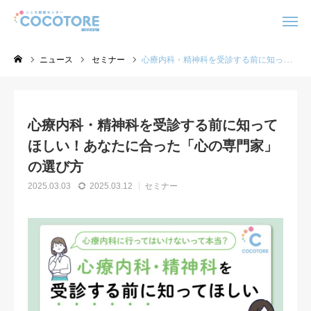
WEB予約
Instagram
ニュース
セミナー
心療内科・精神科を受診する前に知ってほしい！あなたに合った「心の専門家」の選び方
アクセス
採用情報
心療内科・精神科を受診する前に知って
COCOTOREとは
ほしい！あなたに合った「心の専門家」
カウンセリング
の選び方
2025.03.03
2025.03.12
セミナー
料金一覧
ご利用の流れ
お客様の声
セミナー